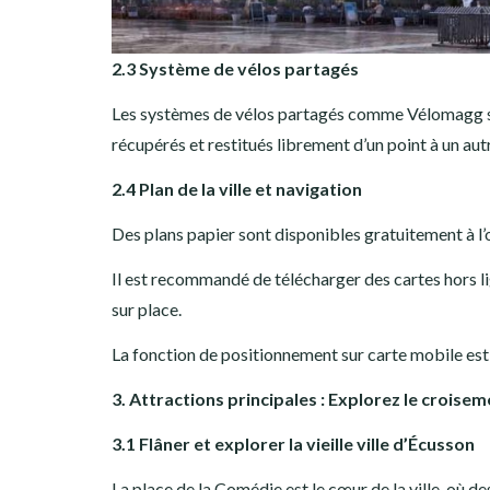
2.3 Système de vélos partagés
Les systèmes de vélos partagés comme Vélomagg sont
récupérés et restitués librement d’un point à un autr
2.4 Plan de la ville et navigation
Des plans papier sont disponibles gratuitement à l’
Il est recommandé de télécharger des cartes hors lig
sur place.
La fonction de positionnement sur carte mobile est a
3. Attractions principales : Explorez le croise
3.1 Flâner et explorer la vieille ville d’Écusson
La place de la Comédie est le cœur de la ville, où de