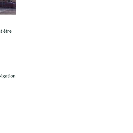
t être
vigation