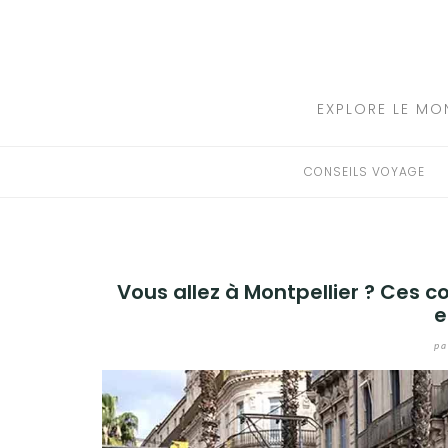
Aller
au
CONSEILS VOYAGE
contenu
DESTINATIONS
EXPLORE LE MO
HÔTEL
CONSEILS VOYAGE
LOCATION DE VOITURE
RANDONNÉE
Vous allez à Montpellier ? Ces 
TRANSPORTS
e
pa