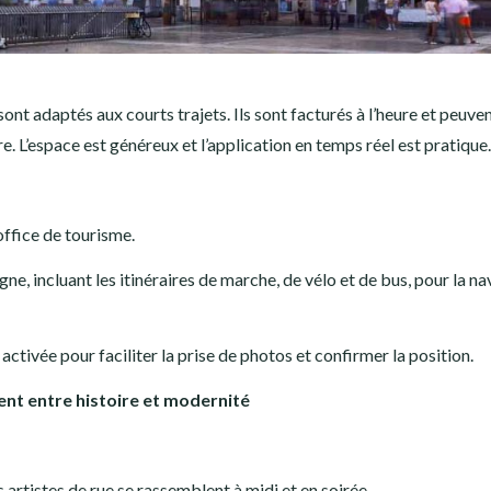
 adaptés aux courts trajets. Ils sont facturés à l’heure et peuven
e. L’espace est généreux et l’application en temps réel est pratique.
office de tourisme.
ne, incluant les itinéraires de marche, de vélo et de bus, pour la na
ctivée pour faciliter la prise de photos et confirmer la position.
ment entre histoire et modernité
s artistes de rue se rassemblent à midi et en soirée.