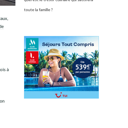
toute la famille ?
vaux,
de
ois à
ion