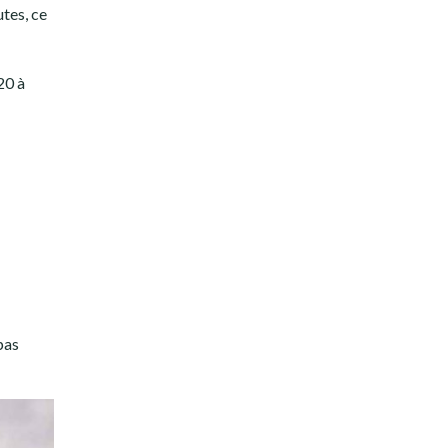
utes, ce
20 à
pas