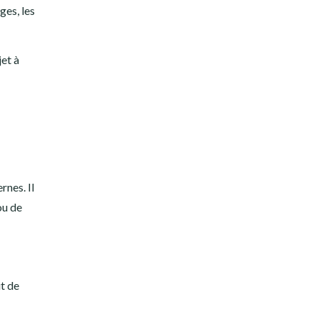
ges, les
jet à
rnes. Il
ou de
t de