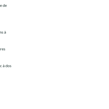
le de
ns à
ures
ac à dos