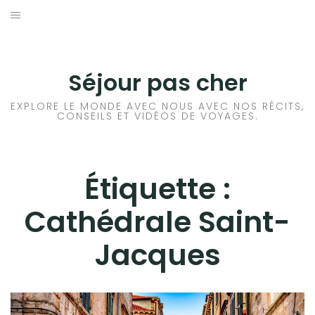
Aller
au
CONSEILS VOYAGE
contenu
DESTINATIONS
Séjour pas cher
HÔTEL
EXPLORE LE MONDE AVEC NOUS AVEC NOS RÉCITS,
CONSEILS ET VIDÉOS DE VOYAGES.
LOCATION DE VOITURE
RANDONNÉE
Étiquette :
Cathédrale Saint-
TRANSPORTS
Jacques