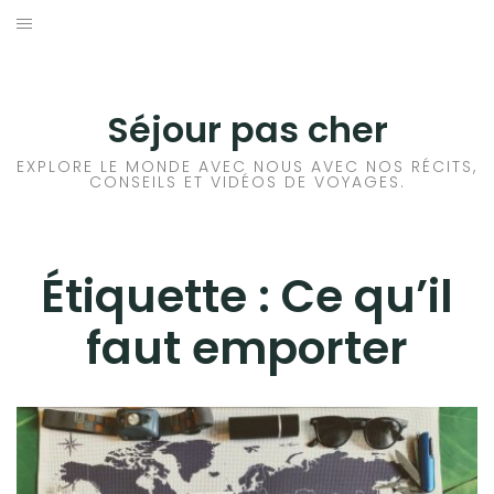
Aller
au
CONSEILS VOYAGE
contenu
DESTINATIONS
Séjour pas cher
HÔTEL
EXPLORE LE MONDE AVEC NOUS AVEC NOS RÉCITS,
CONSEILS ET VIDÉOS DE VOYAGES.
LOCATION DE VOITURE
RANDONNÉE
Étiquette :
Ce qu’il
faut emporter
TRANSPORTS