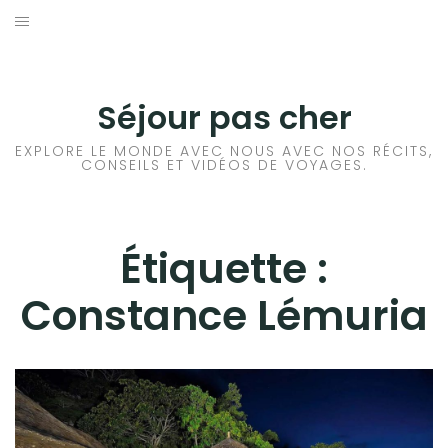
Aller
au
CONSEILS VOYAGE
contenu
DESTINATIONS
Séjour pas cher
HÔTEL
EXPLORE LE MONDE AVEC NOUS AVEC NOS RÉCITS,
CONSEILS ET VIDÉOS DE VOYAGES.
LOCATION DE VOITURE
RANDONNÉE
Étiquette :
Constance Lémuria
TRANSPORTS