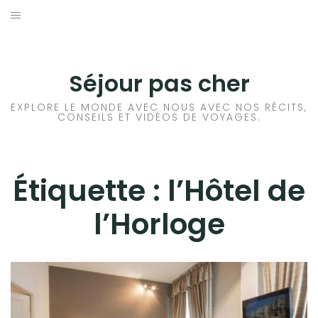
Aller
au
CONSEILS VOYAGE
contenu
DESTINATIONS
Séjour pas cher
HÔTEL
EXPLORE LE MONDE AVEC NOUS AVEC NOS RÉCITS,
CONSEILS ET VIDÉOS DE VOYAGES.
LOCATION DE VOITURE
Étiquette :
RANDONNÉE
l’Hôtel de
l’Horloge
TRANSPORTS