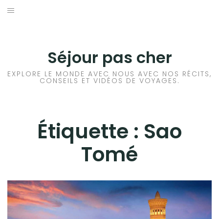
Aller
au
CONSEILS VOYAGE
contenu
DESTINATIONS
Séjour pas cher
HÔTEL
EXPLORE LE MONDE AVEC NOUS AVEC NOS RÉCITS,
CONSEILS ET VIDÉOS DE VOYAGES.
LOCATION DE VOITURE
RANDONNÉE
Étiquette :
Sao
Tomé
TRANSPORTS