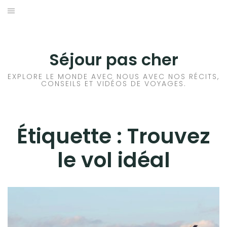
Aller
au
CONSEILS VOYAGE
contenu
DESTINATIONS
Séjour pas cher
HÔTEL
EXPLORE LE MONDE AVEC NOUS AVEC NOS RÉCITS,
CONSEILS ET VIDÉOS DE VOYAGES.
LOCATION DE VOITURE
RANDONNÉE
Étiquette :
Trouvez
le vol idéal
TRANSPORTS