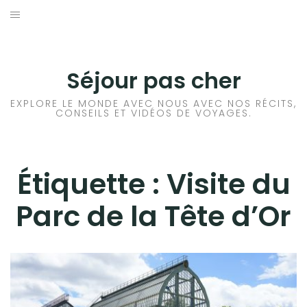
Aller
au
CONSEILS VOYAGE
contenu
DESTINATIONS
Séjour pas cher
HÔTEL
EXPLORE LE MONDE AVEC NOUS AVEC NOS RÉCITS,
CONSEILS ET VIDÉOS DE VOYAGES.
LOCATION DE VOITURE
RANDONNÉE
Étiquette :
Visite du
Parc de la Tête d’Or
TRANSPORTS