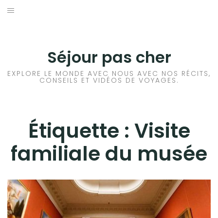
Aller
au
CONSEILS VOYAGE
contenu
DESTINATIONS
Séjour pas cher
HÔTEL
EXPLORE LE MONDE AVEC NOUS AVEC NOS RÉCITS,
CONSEILS ET VIDÉOS DE VOYAGES.
LOCATION DE VOITURE
RANDONNÉE
Étiquette :
Visite
familiale du musée
TRANSPORTS