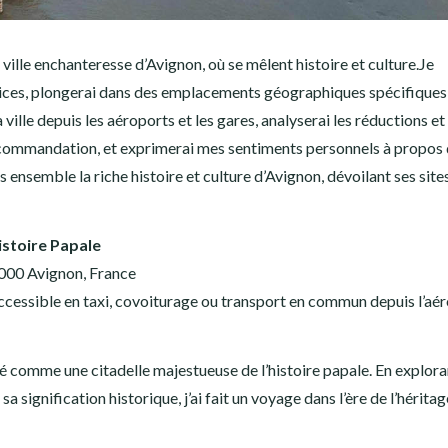
ille enchanteresse d’Avignon, où se mêlent histoire et culture.Je
rvices, plongerai dans des emplacements géographiques spécifiques
ille depuis les aéroports et les gares, analyserai les réductions et 
recommandation, et exprimerai mes sentiments personnels à propos
ensemble la riche histoire et culture d’Avignon, dévoilant ses sites
istoire Papale
4000 Avignon, France
cessible en taxi, covoiturage ou transport en commun depuis l’aé
lé comme une citadelle majestueuse de l’histoire papale. En explora
a signification historique, j’ai fait un voyage dans l’ère de l’hérita