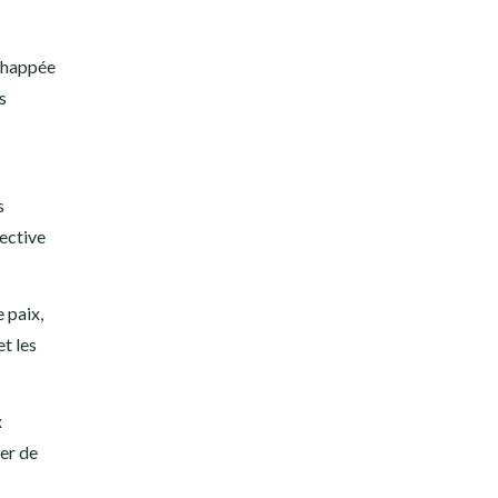
chappée
s
s
pective
 paix,
et les
x
er de