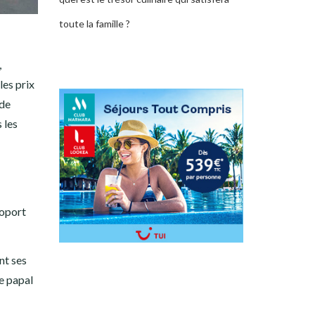
toute la famille ?
,
les prix
 de
 les
roport
nt ses
ge papal