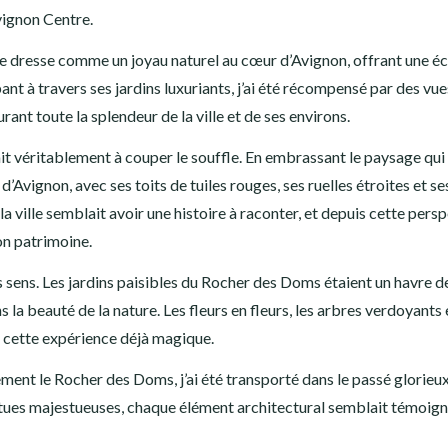
vignon Centre.
 dresse comme un joyau naturel au cœur d’Avignon, offrant une é
nt à travers ses jardins luxuriants, j’ai été récompensé par des vue
rant toute la splendeur de la ville et de ses environs.
t véritablement à couper le souffle. En embrassant le paysage qui
 d’Avignon, avec ses toits de tuiles rouges, ses ruelles étroites et se
ville semblait avoir une histoire à raconter, et depuis cette pers
son patrimoine.
s sens. Les jardins paisibles du Rocher des Doms étaient un havre de
la beauté de la nature. Les fleurs en fleurs, les arbres verdoyants 
à cette expérience déjà magique.
ent le Rocher des Doms, j’ai été transporté dans le passé glorieu
atues majestueuses, chaque élément architectural semblait témoign