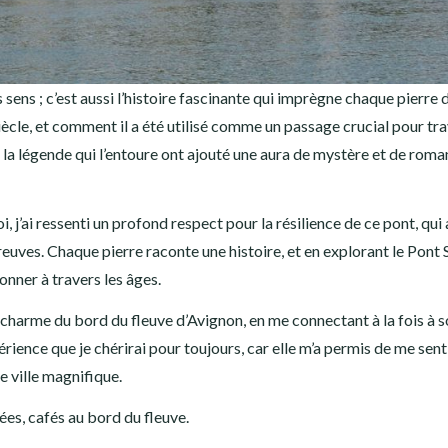
 sens ; c’est aussi l’histoire fascinante qui imprègne chaque pierre 
siècle, et comment il a été utilisé comme un passage crucial pour tr
t la légende qui l’entoure ont ajouté une aura de mystère et de roma
, j’ai ressenti un profond respect pour la résilience de ce pont, qui 
reuves. Chaque pierre raconte une histoire, et en explorant le Pont 
onner à travers les âges.
 charme du bord du fleuve d’Avignon, en me connectant à la fois à 
périence que je chérirai pour toujours, car elle m’a permis de me sent
 ville magnifique.
es, cafés au bord du fleuve.