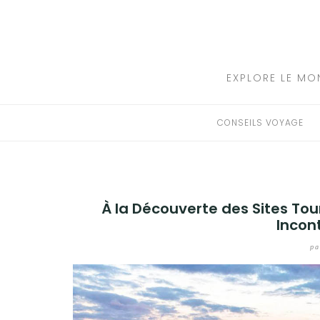
Aller
au
CONSEILS VOYAGE
contenu
DESTINATIONS
EXPLORE LE MO
HÔTEL
CONSEILS VOYAGE
LOCATION DE VOITURE
RANDONNÉE
À la Découverte des Sites Tour
TRANSPORTS
Incon
pa