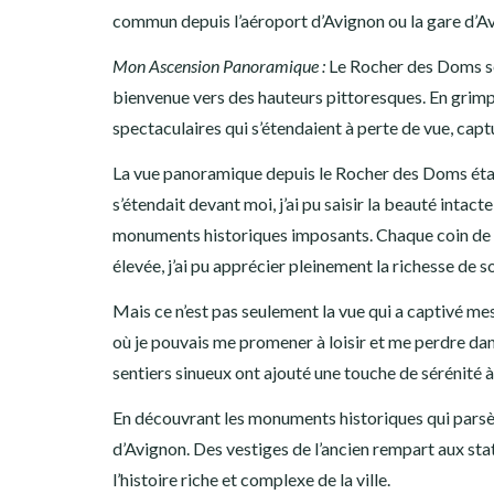
commun depuis l’aéroport d’Avignon ou la gare d’A
Mon Ascension Panoramique :
Le Rocher des Doms se
bienvenue vers des hauteurs pittoresques. En grimpa
spectaculaires qui s’étendaient à perte de vue, captu
La vue panoramique depuis le Rocher des Doms étai
s’étendait devant moi, j’ai pu saisir la beauté intacte
monuments historiques imposants. Chaque coin de la 
élevée, j’ai pu apprécier pleinement la richesse de 
Mais ce n’est pas seulement la vue qui a captivé me
où je pouvais me promener à loisir et me perdre dans 
sentiers sinueux ont ajouté une touche de sérénité 
En découvrant les monuments historiques qui parsèm
d’Avignon. Des vestiges de l’ancien rempart aux st
l’histoire riche et complexe de la ville.