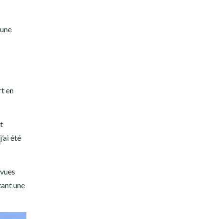
 une
rt en
t
’ai été
 vues
tant une