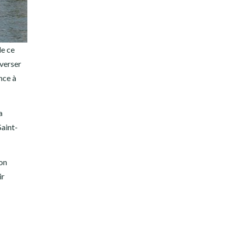
de ce
averser
nce à
a
Saint-
son
ir