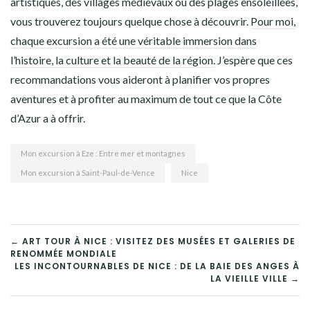
artistiques, des villages médiévaux ou des plages ensoleillées,
vous trouverez toujours quelque chose à découvrir.
Pour moi,
chaque excursion a été une véritable immersion dans
l’histoire, la culture et la beauté de la région.
J’espère que ces
recommandations vous aideront à planifier vos propres
aventures et à profiter au maximum de tout ce que la Côte
d’Azur a à offrir.
Mon excursion à Eze : Entre mer et montagnes
Mon excursion à Saint-Paul-de-Vence
Nice
NAVIGATION
← ART TOUR À NICE : VISITEZ DES MUSÉES ET GALERIES DE
RENOMMÉE MONDIALE
DE
LES INCONTOURNABLES DE NICE : DE LA BAIE DES ANGES À
LA VIEILLE VILLE →
L’ARTICLE