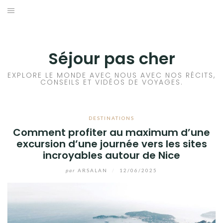
Aller
au
CONSEILS VOYAGE
contenu
DESTINATIONS
Séjour pas cher
HÔTEL
EXPLORE LE MONDE AVEC NOUS AVEC NOS RÉCITS,
CONSEILS ET VIDÉOS DE VOYAGES.
LOCATION DE VOITURE
DESTINATIONS
RANDONNÉE
Comment profiter au maximum d’une
excursion d’une journée vers les sites
TRANSPORTS
incroyables autour de Nice
par
ARSALAN
/
12/06/2025