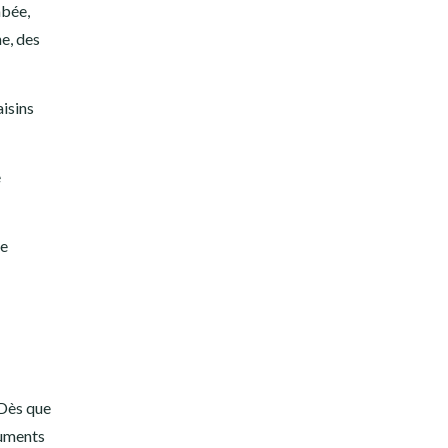
mbée,
e, des
aisins
e
ue
 Dès que
cuments