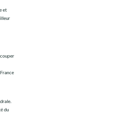
e et
illeur
à couper
 France
drale.
té du