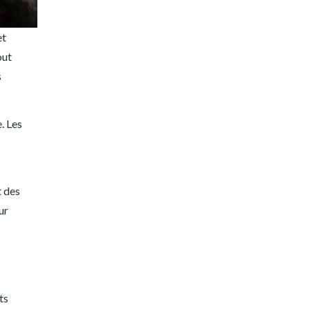
et
out
s
. Les
t des
ur
ts