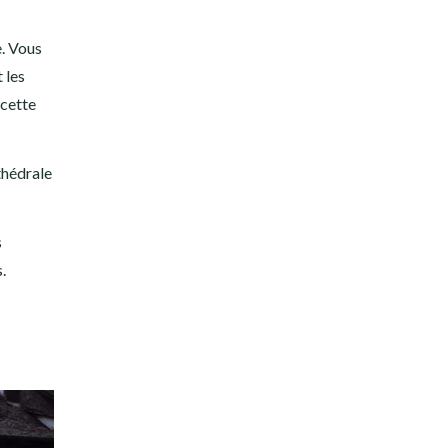
e. Vous
 les
 cette
thédrale
s
.