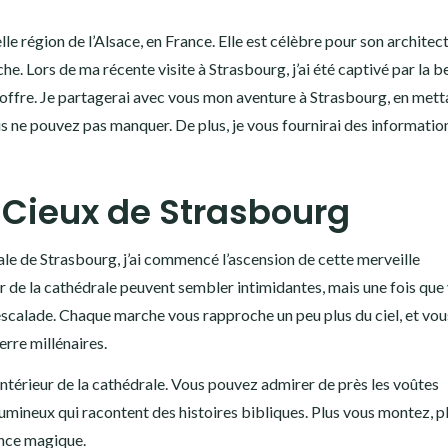
lle région de l’Alsace, en France. Elle est célèbre pour son architec
che. Lors de ma récente visite à Strasbourg, j’ai été captivé par la 
lle offre. Je partagerai avec vous mon aventure à Strasbourg, en mett
us ne pouvez pas manquer. De plus, je vous fournirai des informatio
s Cieux de Strasbourg
ale de Strasbourg, j’ai commencé l’ascension de cette merveille
r de la cathédrale peuvent sembler intimidantes, mais une fois que
escalade. Chaque marche vous rapproche un peu plus du ciel, et vou
erre millénaires.
intérieur de la cathédrale. Vous pouvez admirer de près les voûtes
umineux qui racontent des histoires bibliques. Plus vous montez, pl
ance magique.