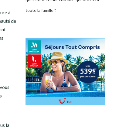
toute la famille ?
ture à
beauté de
ant
ns
 vous
s
us la