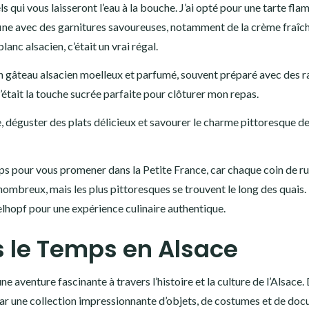
s qui vous laisseront l’eau à la bouche. J’ai opté pour une tarte fla
fine avec des garnitures savoureuses, notamment de la crème fraîch
anc alsacien, c’était un vrai régal.
 un gâteau alsacien moelleux et parfumé, souvent préparé avec des r
’était la touche sucrée parfaite pour clôturer mon repas.
e, déguster des plats délicieux et savourer le charme pittoresque d
s pour vous promener dans la Petite France, car chaque coin de r
nombreux, mais les plus pittoresques se trouvent le long des quais.
elhopf pour une expérience culinaire authentique.
 le Temps en Alsace
aventure fascinante à travers l’histoire et la culture de l’Alsace.
lli par une collection impressionnante d’objets, de costumes et de do