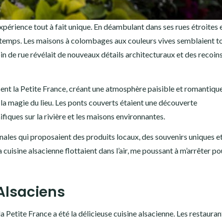
xpérience tout à fait unique. En déambulant dans ses rues étroites 
re temps. Les maisons à colombages aux couleurs vives semblaient t
oin de rue révélait de nouveaux détails architecturaux et des recoin
rsent la Petite France, créant une atmosphère paisible et romantique
 la magie du lieu. Les ponts couverts étaient une découverte
iques sur la rivière et les maisons environnantes.
sanales qui proposaient des produits locaux, des souvenirs uniques e
 cuisine alsacienne flottaient dans l’air, me poussant à m’arrêter po
Alsaciens
 Petite France a été la délicieuse cuisine alsacienne. Les restauran