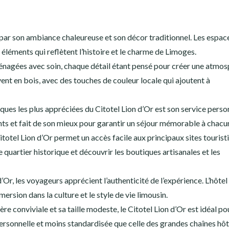
 par son ambiance chaleureuse et son décor traditionnel. Les espac
léments qui reflètent l’histoire et le charme de Limoges.
énagées avec soin, chaque détail étant pensé pour créer une atmo
ent en bois, avec des touches de couleur locale qui ajoutent à
iques les plus appréciées du Citotel Lion d’Or est son service perso
ents et fait de son mieux pour garantir un séjour mémorable à chacu
totel Lion d’Or permet un accès facile aux principaux sites tourist
le quartier historique et découvrir les boutiques artisanales et les
’Or, les voyageurs apprécient l’authenticité de l’expérience. L’hôtel
ersion dans la culture et le style de vie limousin.
 conviviale et sa taille modeste, le Citotel Lion d’Or est idéal pou
rsonnelle et moins standardisée que celle des grandes chaînes hôt