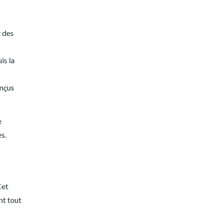
t des
is la
onçus
e
es.
Cet
nt tout