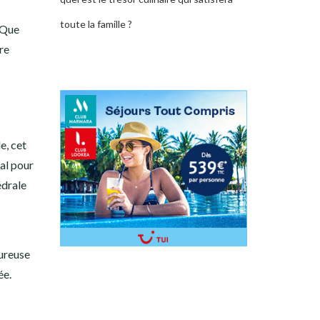
toute la famille ?
 Que
re
e, cet
éal pour
édrale
eureuse
ée.