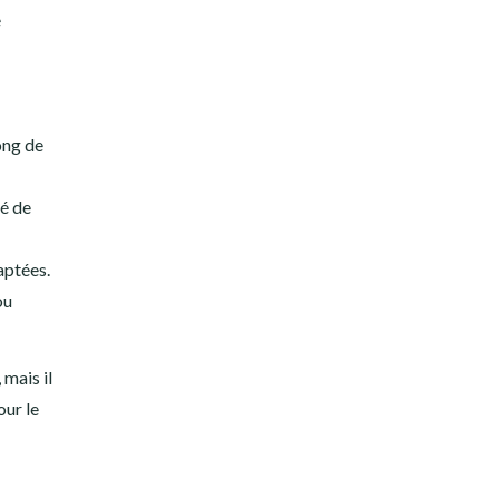
e
ong de
ré de
aptées.
ou
mais il
our le