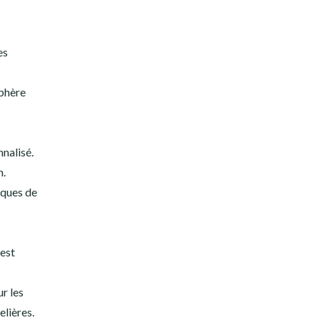
es
sphère
nnalisé.
n.
iques de
 est
r les
elières.