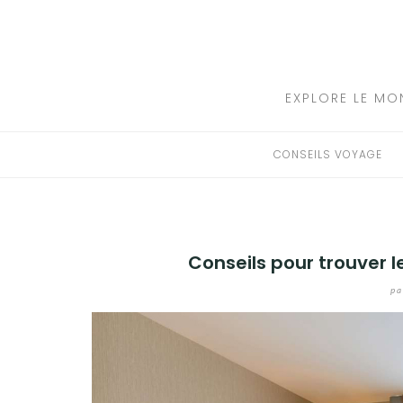
Aller
au
CONSEILS VOYAGE
contenu
DESTINATIONS
EXPLORE LE MO
HÔTEL
CONSEILS VOYAGE
LOCATION DE VOITURE
RANDONNÉE
Conseils pour trouver 
TRANSPORTS
pa