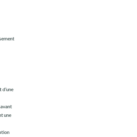
ssement
t d’une
 avant
nt une
ption