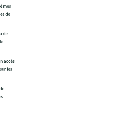
sé mes
ues de
nu de
de
un accès
sur les
 de
es