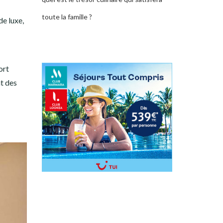
toute la famille ?
e luxe,
ort
nt des