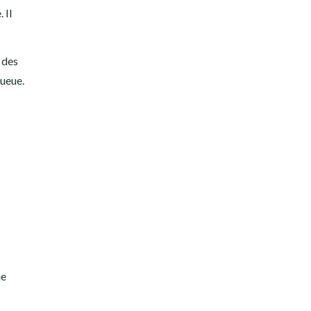
 Il
r des
queue.
ue