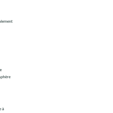
galement
ue
osphère
e à