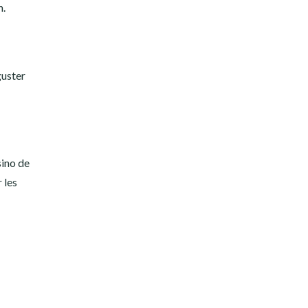
n.
guster
sino de
 les