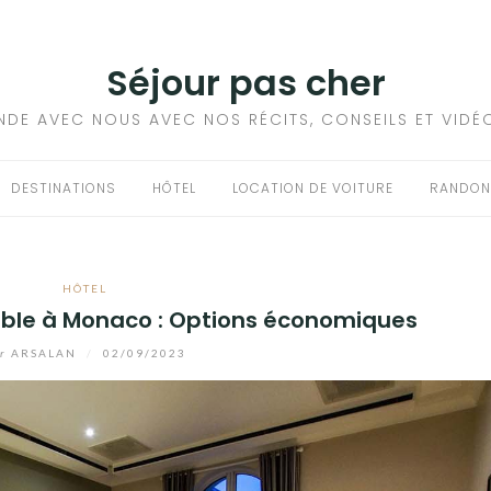
Séjour pas cher
NDE AVEC NOUS AVEC NOS RÉCITS, CONSEILS ET VIDÉ
DESTINATIONS
HÔTEL
LOCATION DE VOITURE
RANDON
HÔTEL
le à Monaco : Options économiques
r
ARSALAN
/
02/09/2023