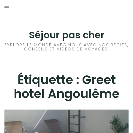
Aller
au
CONSEILS VOYAGE
contenu
DESTINATIONS
Séjour pas cher
HÔTEL
EXPLORE LE MONDE AVEC NOUS AVEC NOS RÉCITS,
CONSEILS ET VIDÉOS DE VOYAGES.
LOCATION DE VOITURE
RANDONNÉE
Étiquette :
Greet
hotel Angoulême
TRANSPORTS