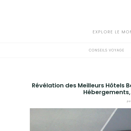
Aller
au
CONSEILS VOYAGE
contenu
DESTINATIONS
EXPLORE LE MO
HÔTEL
CONSEILS VOYAGE
LOCATION DE VOITURE
RANDONNÉE
Révélation des Meilleurs Hôtels
TRANSPORTS
Hébergements, d
pa