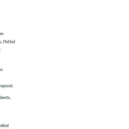
en
 l’hôtel
t
on
roposé.
ients.
idéal