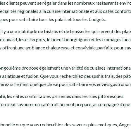
 les clients peuvent se régaler dans les nombreux restaurants envir
cialités régionales à la cuisine internationale et aux cafés confort
s pour satisfaire tous les palais et tous les budgets.
il y a une multitude de bistros et de brasseries qui servent des plat
de canard, les escargots, le boeuf bourguignon et les fromages loc
 offrent une ambiance chaleureuse et conviviale, parfaite pour sa
 Angoulême propose également une variété de cuisines internationa
ne asiatique et fusion. Que vous recherchiez des sushis frais, des pât
verez sûrement quelque chose pour satisfaire vos envies gastrono
afé, les cafés confortables parsemés dans les rues pittoresques
’on peut savourer un café fraîchement préparé, accompagné d’une
ionnelle ou que vous recherchiez des saveurs plus exotiques, Ang