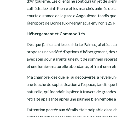
d’Angoulême. Les clients ne sont qu’à un jet de pi
cathédrale Saint-Pierre et les marchés animés de la 
courte distance de la gare d’Angoulême, tandis que c
l’aéroport de Bordeaux-Mérignac, à environ 125 ki
Hébergement et Commodités
Dès que j’ai franchi le seuil du Le Palma, j’ai été a
propose une variété d’options d’hébergement, des 
avec soin pour garantir une nuit de sommeil répara
et une lumière naturelle abondante, offrant une retr
Ma chambre, dès que je l’ai découverte, a révélé un
une touche de sophistication à l’espace, tandis que 
naturelle, qui inondait la pièce à travers de grande
retraite apaisante après une journée bien remplie à 
L’attention portée aux détails était palpable dans
petites touches décoratives qui ajoutaient une tou