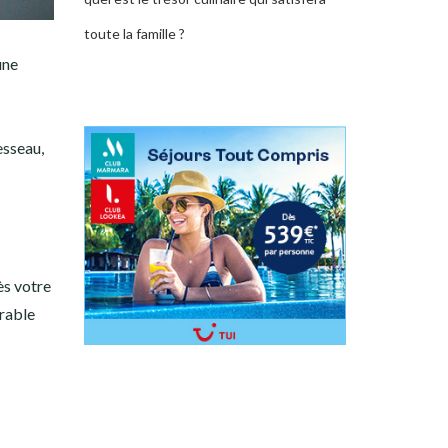
toute la famille ?
une
esseau,
ès votre
orable