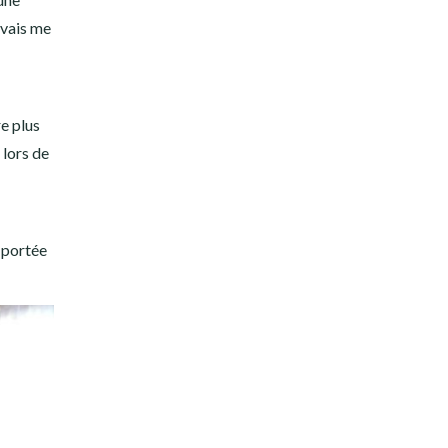
uvais me
e plus
lors de
à portée