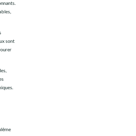
onnants.
ables,
s
aux sont
vourer
les,
es
miques.
oulême