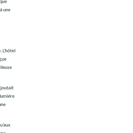
ique
 à une
. L’hôtel
nçue
lleuse
joutait
 lumière
une
qu’aux
une