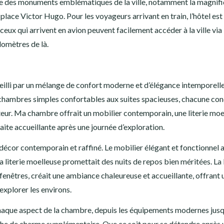
erre des monuments emblématiques de la ville, notamment la magnif
place Victor Hugo. Pour les voyageurs arrivant en train, l’hôtel est
eux qui arrivent en avion peuvent facilement accéder à la ville via
lomètres de là.
ccueilli par un mélange de confort moderne et d’élégance intemporelle
chambres simples confortables aux suites spacieuses, chacune co
teur. Ma chambre offrait un mobilier contemporain, une literie moe
aite accueillante après une journée d’exploration.
 décor contemporain et raffiné. Le mobilier élégant et fonctionnel a
la literie moelleuse promettait des nuits de repos bien méritées. La
s fenêtres, créait une ambiance chaleureuse et accueillante, offrant 
explorer les environs.
 chaque aspect de la chambre, depuis les équipements modernes jus
che de charme supplémentaire. Que ce soit pour se détendre après 