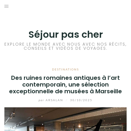
Aller
au
CONSEILS VOYAGE
contenu
DESTINATIONS
Séjour pas cher
HÔTEL
EXPLORE LE MONDE AVEC NOUS AVEC NOS RÉCITS,
CONSEILS ET VIDÉOS DE VOYAGES.
LOCATION DE VOITURE
DESTINATIONS
RANDONNÉE
Des ruines romaines antiques à l’art
contemporain, une sélection
TRANSPORTS
exceptionnelle de musées à Marseille
par
ARSALAN
/
30/10/2025