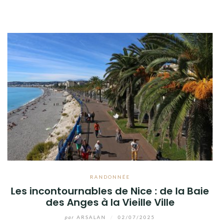
RANDONNÉE
Les incontournables de Nice : de la Baie
des Anges à la Vieille Ville
par
ARSALAN
/
02/07/2025