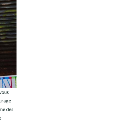
 vous
turage
ême des
e