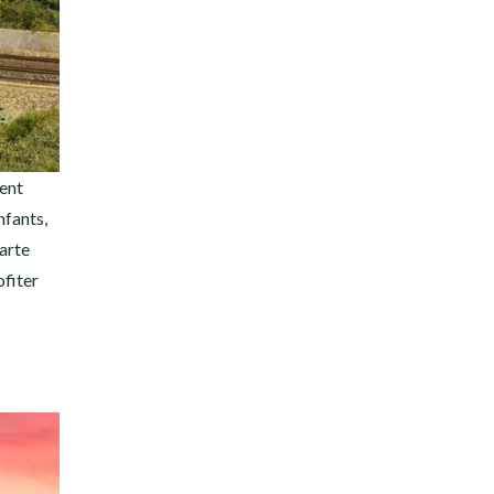
vent
nfants,
carte
ofiter