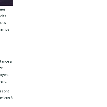
nies
rifs
 des
 temps
tance à
te
moyens
gent.
s sont
 mieux à